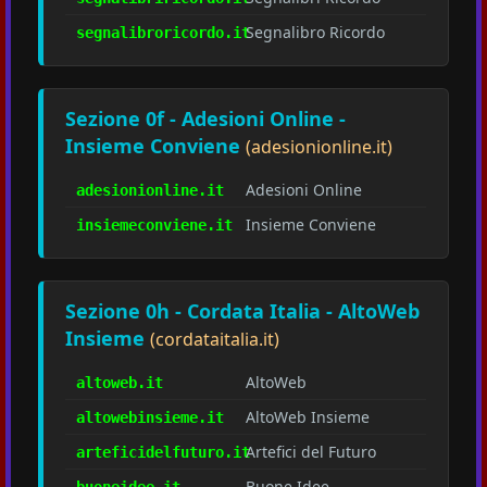
Segnalibro Ricordo
segnalibroricordo.it
Sezione 0f - Adesioni Online -
Insieme Conviene
(adesionionline.it)
Adesioni Online
adesionionline.it
Insieme Conviene
insiemeconviene.it
Sezione 0h - Cordata Italia - AltoWeb
Insieme
(cordataitalia.it)
AltoWeb
altoweb.it
AltoWeb Insieme
altowebinsieme.it
Artefici del Futuro
arteficidelfuturo.it
Buone Idee
buoneidee.it