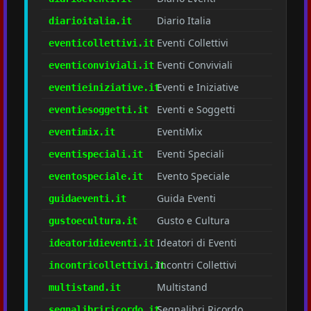
Diario Italia
diarioitalia.it
Eventi Collettivi
eventicollettivi.it
Eventi Conviviali
eventiconviviali.it
Eventi e Iniziative
eventieiniziative.it
Eventi e Soggetti
eventiesoggetti.it
EventiMix
eventimix.it
Eventi Speciali
eventispeciali.it
Evento Speciale
eventospeciale.it
Guida Eventi
guidaeventi.it
Gusto e Cultura
gustoecultura.it
Ideatori di Eventi
ideatoridieventi.it
Incontri Collettivi
incontricollettivi.it
Multistand
multistand.it
Segnalibri Ricordo
segnalibriricordo.it