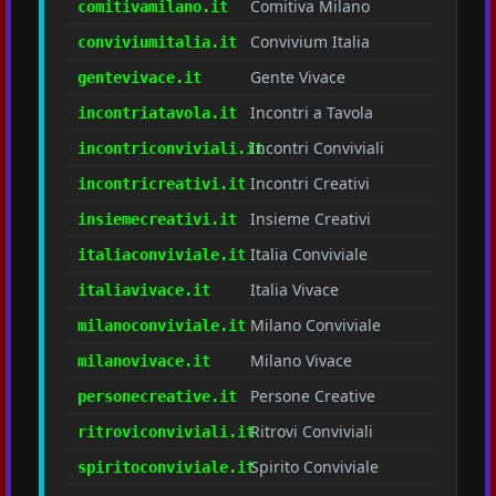
Comitiva Milano
comitivamilano.it
Convivium Italia
conviviumitalia.it
Gente Vivace
gentevivace.it
Incontri a Tavola
incontriatavola.it
Incontri Conviviali
incontriconviviali.it
Incontri Creativi
incontricreativi.it
Insieme Creativi
insiemecreativi.it
Italia Conviviale
italiaconviviale.it
Italia Vivace
italiavivace.it
Milano Conviviale
milanoconviviale.it
Milano Vivace
milanovivace.it
Persone Creative
personecreative.it
Ritrovi Conviviali
ritroviconviviali.it
Spirito Conviviale
spiritoconviviale.it