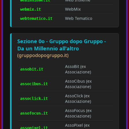
WebMix
webmix.it
Web Tematico
webtematico.it
Sezione 0o - Gruppo dopo Gruppo -
Da un Millennio all'altro
(gruppodopogruppo.it)
AssoBit (ex
assobit.it
Associazione)
AssoCibus (ex
associbus.it
Associazione)
AssoClick (ex
assoclick.it
Associazione)
AssoFocus (ex
assofocus.it
Associazione)
AssoPixel (ex
assopixel.it