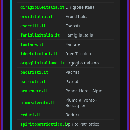
Dirigibile Italia
dirigibileitalia.it
Eroi d'Italia
eroiditalia.it
Eserciti
eserciti.it
Famiglia Italia
famigliaitalia.it
Fanfare
fanfare.it
Idee Tricolori
ideetricolori.it
Orgoglio Italiano
orgoglioitaliano.it
Pacifisti
pacifisti.it
Patrioti
patrioti.it
Penne Nere - Alpini
pennenere.it
Piume al Vento -
piumealvento.it
Bersaglieri
Reduci
reduci.it
Spirito Patriottico
spiritopatriottico.it