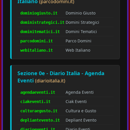
Italiano
(parcodomini.it)
Dominio Giusto
dominiogiusto.it
Domini Strategici
doministrategici.it
Domini Tematici
dominitematici.it
Parco Domini
parcodomini.it
Web Italiano
webitaliano.it
Sezione 0e - Diario Italia - Agenda
Eventi
(diarioitalia.it)
Agenda Eventi
agendaeventi.it
Ciak Eventi
ciakeventi.it
Cultura e Gusto
culturaegusto.it
Depliant Evento
depliantevento.it
Diario Eventi
diarioeventi.it