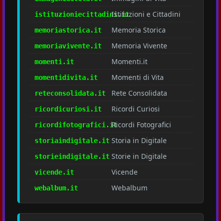
Istituzioni e Cittadini
istituzioniecittadini.it
Memoria Storica
memoriastorica.it
Memoria Vivente
memoriavivente.it
Momenti.it
momenti.it
Momenti di Vita
momentidivita.it
Rete Consolidata
reteconsolidata.it
Ricordi Curiosi
ricordicuriosi.it
Ricordi Fotografici
ricordifotografici.it
Storia in Digitale
storiaindigitale.it
Storie in Digitale
storieindigitale.it
Vicende
vicende.it
Webalbum
webalbum.it