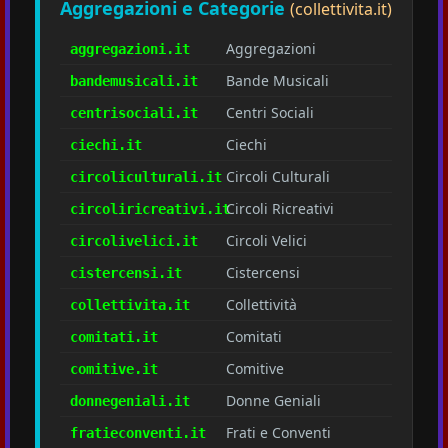
Aggregazioni e Categorie
(collettivita.it)
Aggregazioni
aggregazioni.it
Bande Musicali
bandemusicali.it
Centri Sociali
centrisociali.it
Ciechi
ciechi.it
Circoli Culturali
circoliculturali.it
Circoli Ricreativi
circoliricreativi.it
Circoli Velici
circolivelici.it
Cistercensi
cistercensi.it
Collettività
collettivita.it
Comitati
comitati.it
Comitive
comitive.it
Donne Geniali
donnegeniali.it
Frati e Conventi
fratieconventi.it