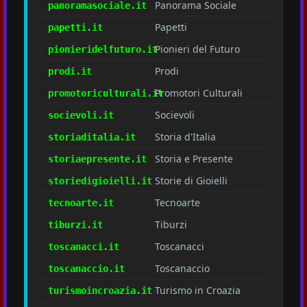
Panorama Sociale
panoramasociale.it
Papetti
papetti.it
Pionieri del Futuro
pionieridelfuturo.it
Prodi
prodi.it
Promotori Culturali
promotoriculturali.it
Socievoli
socievoli.it
Storia d'Italia
storiaditalia.it
Storia e Presente
storiaepresente.it
Storie di Gioielli
storiedigioielli.it
Tecnoarte
tecnoarte.it
Tiburzi
tiburzi.it
Toscanacci
toscanacci.it
Toscanaccio
toscanaccio.it
Turismo in Croazia
turismoincroazia.it