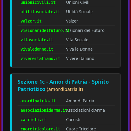
Unioni Civili
unionicivili.it
Utilità Sociale
utilitasociale.it
Valzer
valzer.it
Visionari del Futuro
visionaridelfuturo.it
Vita Sociale
vitasociale.it
Viva le Donne
vivaledonne.it
Vivere Italiano
vivereitaliano.it
Sezione 1c - Amor di Patria - Spirito
Patriottico
(amordipatria.it)
Amor di Patria
amordipatria.it
Associazioni d'Arma
associazionidarma.it
Carristi
carristi.it
Cuore Tricolore
cuoretricolore.it