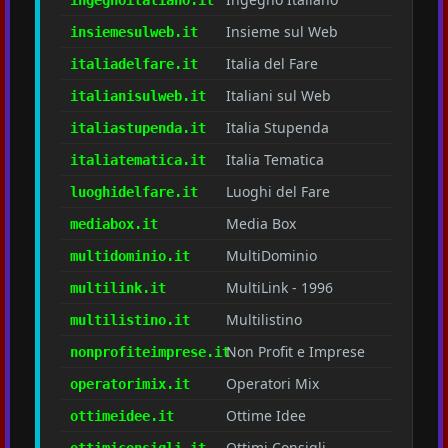
Insieme sul Web
insiemesulweb.it
Italia del Fare
italiadelfare.it
Italiani sul Web
italianisulweb.it
Italia Stupenda
italiastupenda.it
Italia Tematica
italiatematica.it
Luoghi del Fare
luoghidelfare.it
Media Box
mediabox.it
MultiDominio
multidominio.it
MultiLink - 1996
multilink.it
Multilistino
multilistino.it
Non Profit e Imprese
nonprofiteimprese.it
Operatori Mix
operatorimix.it
Ottime Idee
ottimeidee.it
Ottimi Consigli
ottimiconsigli.it