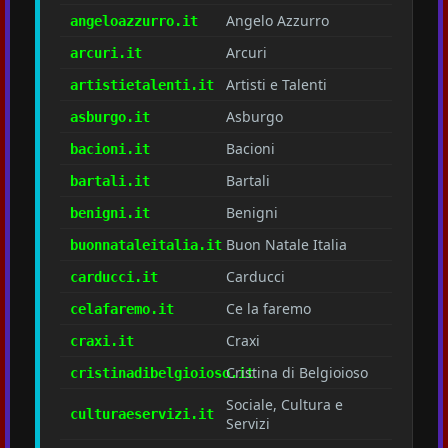
Angelo Azzurro
angeloazzurro.it
Arcuri
arcuri.it
Artisti e Talenti
artistietalenti.it
Asburgo
asburgo.it
Bacioni
bacioni.it
Bartali
bartali.it
Benigni
benigni.it
Buon Natale Italia
buonnataleitalia.it
Carducci
carducci.it
Ce la faremo
celafaremo.it
Craxi
craxi.it
Cristina di Belgioioso
cristinadibelgioioso.it
Sociale, Cultura e
culturaeservizi.it
Servizi