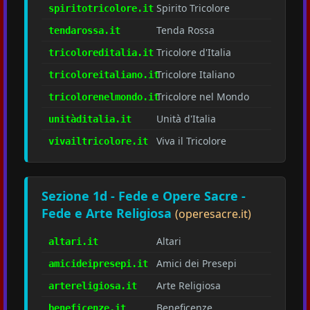
Spirito Tricolore
spiritotricolore.it
Tenda Rossa
tendarossa.it
Tricolore d'Italia
tricoloreditalia.it
Tricolore Italiano
tricoloreitaliano.it
Tricolore nel Mondo
tricolorenelmondo.it
Unità d'Italia
unitàditalia.it
Viva il Tricolore
vivailtricolore.it
Sezione 1d - Fede e Opere Sacre -
Fede e Arte Religiosa
(operesacre.it)
Altari
altari.it
Amici dei Presepi
amicideipresepi.it
Arte Religiosa
artereligiosa.it
Beneficenze
beneficenze.it