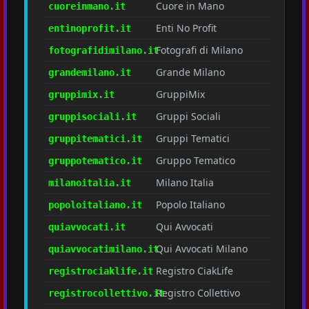
Cuore in Mano
cuoreinmano.it
Enti No Profit
entinoprofit.it
Fotografi di Milano
fotografidimilano.it
Grande Milano
grandemilano.it
GruppiMix
gruppimix.it
Gruppi Sociali
gruppisociali.it
Gruppi Tematici
gruppitematici.it
Gruppo Tematico
gruppotematico.it
Milano Italia
milanoitalia.it
Popolo Italiano
popoloitaliano.it
Qui Avvocati
quiavvocati.it
Qui Avvocati Milano
quiavvocatimilano.it
Registro CiakLife
registrociaklife.it
Registro Collettivo
registrocollettivo.it