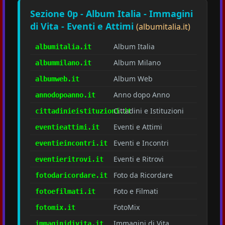
Sezione 0p - Album Italia - Immagini
di Vita - Eventi e Attimi
(albumitalia.it)
Album Italia
albumitalia.it
Album Milano
albummilano.it
Album Web
albumweb.it
Anno dopo Anno
annodopoanno.it
Cittadini e Istituzioni
cittadinieistituzioni.it
Eventi e Attimi
eventieattimi.it
Eventi e Incontri
eventieincontri.it
Eventi e Ritrovi
eventieritrovi.it
Foto da Ricordare
fotodaricordare.it
Foto e Filmati
fotoefilmati.it
FotoMix
fotomix.it
Immagini di Vita
immaginidivita.it