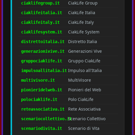
CiakLife Group
ciaklifegroup.it
CiakLife Italia
ciaklifeitalia.it
CiakLife Italy
ciaklifeitaly.it
CiakLife System
ciaklifesystem.it
Distretto Italia
distrettoitalia.it
Generazioni Vive
generazionivive.it
Gruppo CiakLife
gruppociaklife.it
Impulso all'Italia
impulsoallitalia.it
MultiVisore
multivisore.it
Pionieri del Web
pionieridelweb.it
Polo CiakLife
polociaklife.it
Rete Associativa
reteassociativa.it
Scenario Collettivo
scenariocollettivo.it
Scenario di Vita
scenariodivita.it