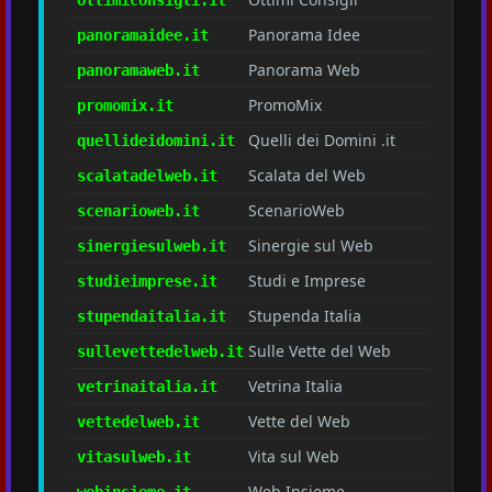
Panorama Idee
panoramaidee.it
Panorama Web
panoramaweb.it
PromoMix
promomix.it
Quelli dei Domini .it
quellideidomini.it
Scalata del Web
scalatadelweb.it
ScenarioWeb
scenarioweb.it
Sinergie sul Web
sinergiesulweb.it
Studi e Imprese
studieimprese.it
Stupenda Italia
stupendaitalia.it
Sulle Vette del Web
sullevettedelweb.it
Vetrina Italia
vetrinaitalia.it
Vette del Web
vettedelweb.it
Vita sul Web
vitasulweb.it
Web Insieme
webinsieme.it