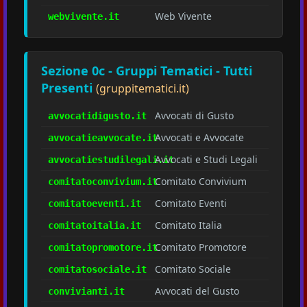
Web Vivente
webvivente.it
Sezione 0c - Gruppi Tematici - Tutti
Presenti
(gruppitematici.it)
Avvocati di Gusto
avvocatidigusto.it
Avvocati e Avvocate
avvocatieavvocate.it
Avvocati e Studi Legali
avvocatiestudilegali.it
Comitato Convivium
comitatoconvivium.it
Comitato Eventi
comitatoeventi.it
Comitato Italia
comitatoitalia.it
Comitato Promotore
comitatopromotore.it
Comitato Sociale
comitatosociale.it
Avvocati del Gusto
convivianti.it